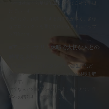
当社は塗装から足場施工まで全て自社で手掛
けています。
そのため、作業に対する自由度が高く、多様
なプロジェクトを通じて確かなスキルアップ
が可能です。
■アニバーサリー休暇で大切な人との
時間を大切に
株式会社Trustでは家族や恋人の誕生日など、
大切なアニバーサリーはしっかりと休暇を取
れます。
大切な人との時間を心から楽しむことで、仕
事への情熱も一層深まります。