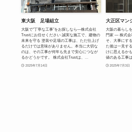
東大阪 足場組立
大正区マン
大阪で“丁寧な工事”をお探しなら―株式会社
大阪の暮らし
Trustにお任せください 誠実な施工で、建物の
門家 ― 株式会
未来を守る 塗装や足場の工事は、ただ仕上げ
そ、大事にする
るだけでは意味がありません。本当に大切な
た後は一見す
のは、その工事が何年も先まで安心につなが
けに思えるか
るかどうかです。 株式会社Trustは、...
値のある工事は
2025年7月14日
2025年7月3日